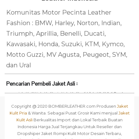
Komunitas Motor Pecinta Leather
Fashion : BMW, Harley, Norton, Indian,
Triumph, Aprillia, Benelli, Ducati,
Kawasaki, Honda, Suzuki, KTM, Kymco,
Motto Guzzi, MV Agusta, Peugeot, SYM,
dan Ural
Pencarian Pembeli Jaket Asli :
jaket kulit
|
jaket kulit pria
|
jaket kulit asli
|
Jaket Kulit Asli Bandung
Jawa Barat
|
model jaket kulit 2018
|
HMS Jaket Kulit Asli Garut Kota
Jakarta Timur Daerah Khusus Ibukota Jakarta
|
jaket kulit bandung
|
Copyright @ 2020 BOMBERLEATHER.com Produsen
Jaket
toko jaket kulit di jakarta
|
jaket kulit cibaduyut
|
jaket kulit murah
|
Kulit Pria
& Wanita. Sebagai Pusat Grosir Kami menjual
Jaket
jaket kulit jakarta
|
toko jaket kulit di bandung
|
jaket
|
HMS Jaket
Kulit Asli Garut Kota Jakarta Timur Daerah Khusus Ibukota Jakarta
Kulit Asli
Berkualitas Import dan Lokal Terbaik Buatan
13460
|
harga jaket kulit garut
|
alamat penjual jaket kulit di jakarta
|
Indonesia Harga Jual Terjangkau Untuk Reseller dan
Maros Jaket Kulit Kota Jakarta Barat Daerah Khusus Ibukota
Dropshiper Jaket Rompi Kulit Motor Desain Terbaru,
Jakarta 11550
|
toko jaket kulit domba asli di bandung
|
Maros Jaket
Kulit Kota Jakarta Barat Daerah Khusus Ibukota Jakarta
|
Harga